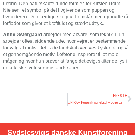
urform. Den naturskabte runde form er, for Kirsten Holm
Nielsen, et symbol på det livgivende som puppen og
livmoderen. Den færdige skulptur fremstår med opbrudte rå
lerflader som giver et kraftfuldt og stærkt udtryk..
Anne Østergaard
arbejder med akvarel som teknik. Hun
arbejder oftest siddende ude, hvor vejret er bestemmende
for valg af motiv. Det flade landskab ved vestkysten er også
et gennemgående motiv. Lofotene inspirerer til at male
måger, og hvor hun prøver at fange det evigt skiftende lys i
de arktiske, voldsomme landskaber.
NÆSTE
UNIKA – Keramik og tekstil – Lotte Lemor og Helene Vonsild
Sydslesvigs danske Kunstforening