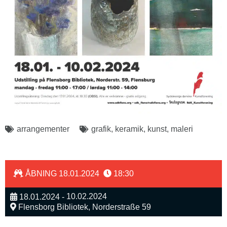
arrangementer
grafik
,
keramik
,
kunst
,
maleri
ÅBNING 18.01.2024
18:30
10.02.2024
18.01.2024 -
Flensborg Bibliotek, Norderstraße 59