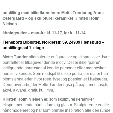
udstilling med billedkunstnere Mette Tønder og Anne
Østergaard – og skulpturel keramiker Kirsten Holm
Nielsen.
åbningstider –
man-fre kl. 11-17, lør kl. 11-14
Flensborg Bibliotek, Norderstr. 59, 24939 Flensburg –
udstillingssal 1. etage
Mette Tønder
oliemalerier er figurative og ekspressive. Især
portrættet er tilbagevendende motiv. Det er ikke ”pæne”
vellignende portrætter af kendte personer eller mennesker
hun selv kender. Som modspil til disse portrætter maler hun
blomstermalerier, hvor roen, lyset og poesien er i højsædet.
Derudover arbejder Mette Tønder også på papir med tusch,
akryl, akvarel, grafit, kul, mm.
Kirsten Holm Nielsen
er, som skulpturel keramiker,
eksperimentende både i form og glasur. Skulpturerne er alle
håndmodeleret og har som primær inspiration alle den runde